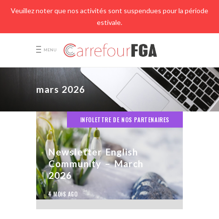
Veuillez noter que nos activités sont suspendues pour la période
estivale.
MENU
mars 2026
INFOLETTRE DE NOS PARTENAIRES
Newsletter English
Community – March
2026
4 MOIS AGO