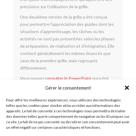
précisions sur l’utilisation de la grille.
Une deuxième version de la grille a été conçue
pour permettre l’appréciation des guides dont les
situations d’apprentissage, les tâches ou les
activités ne sont pas présentées selon les phases
de préparation, de réalisation et d’intégration. Elle
contient généralement les mêmes énoncés que
ceux de la première grille, mais regroupés
différemment.
Vous pouvez
consulter le PowerPoint
qui a été
utilisé pour présenter l’outil lors de la Rencontre
Gérer le consentement
nationale des gestionnaires et des responsables
du soutien pédagogique (27 janvier 2017)
Pour offrir les meilleures expériences, nous utilisons des technologies
telles que les cookies pour stocker et/ou accéder aux informations des
appareils. Le fait de consentir à ces technologies nous permettra de traiter
Grille d’appréciation du matériel
des données telles que le comportement de navigation ou les ID uniques sur
d’apprentissage
ce site. Le fait de ne pas consentir ou de retirer son consentement peut avoir
Grille d’appréciation du matériel
un effet négatif sur certaines caractéristiques et fonctions.
d’apprentissage