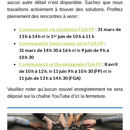
aucun autre détail n’est disponible. Sachez que nous
travaillons activement à trouver des solutions. Profitez
pleinement des rencontres à venir :
Communauté vie étudiante FGA-FP
:
31 mars de
13 h à 14 h
et le
1
juin de 10 h à 11 h
er
Communauté Santé mieux-être FGA-FP
:
31 mars de 14 h 30 à 16 h
et le
9 juin de 9 h à
10 h 30
Communauté orthopédagogie FGA-FP
:
8 avril
de 10 h à 12 h
, le
11 juin 9 h à 10 h 30 (FP)
et le
11 juin de 13 h à 14 h 30 (FGA)
Veuillez noter qu’aucun nouvel enregistrement ne sera
déposé sur la chaîne YouTube d’ici la fermeture.