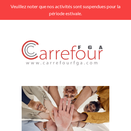
Veuillez noter que nos activités sont suspendues pour la
période estivale.