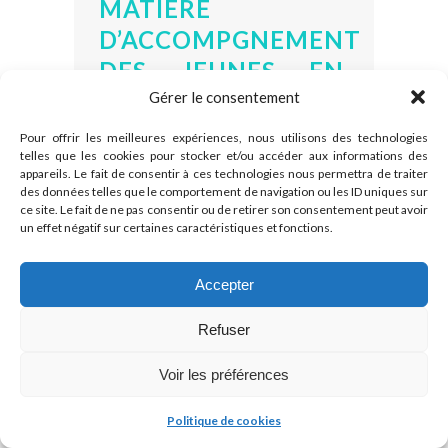
MATIÈRE
D’ACCOMPGNEMENT
DES JEUNES EN
SITUATION DE
Gérer le consentement
VULNÉRABILITÉ
Pour offrir les meilleures expériences, nous utilisons des technologies
telles que les cookies pour stocker et/ou accéder aux informations des
Le
CERIC
et la
Société de
appareils. Le fait de consentir à ces technologies nous permettra de traiter
recherche sociale appliquée
des données telles que le comportement de navigation ou les ID uniques sur
ce site. Le fait de ne pas consentir ou de retirer son consentement peut avoir
(SRSA)
invitent les professionnels
un effet négatif sur certaines caractéristiques et fonctions.
et professionnelles de l’orientation
professionnelle, les personnes
Accepter
éducatrices, les conseillers et
conseillères d’orientation et toute
Refuser
autre personne concernée à
participer à une
enquête
Voir les préférences
nationale
.
Cette enquête permettra
Politique de cookies
d’identifier les lacunes en matière