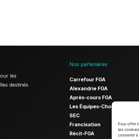
Nos partenaires
our les
Carrefour FGA
les destinés
Alexandrie FGA
Après-cours FGA
Les Équipes-Choc
SEC
Francisation
Pour offrir
les cookies
Récit-FGA
consentir à