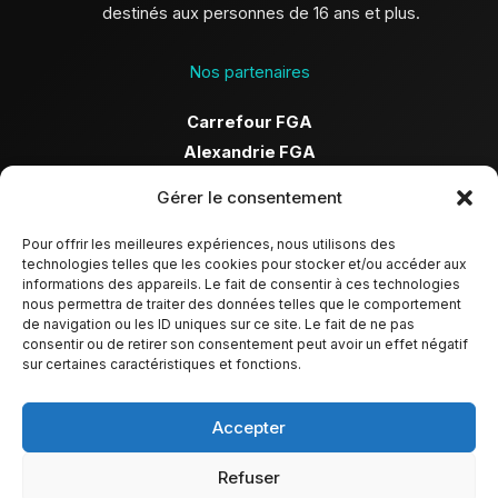
destinés aux personnes de 16 ans et plus.
Nos partenaires
Carrefour FGA
Alexandrie FGA
Après-cours FGA
Gérer le consentement
Les Équipes-Choc
SEC
Pour offrir les meilleures expériences, nous utilisons des
technologies telles que les cookies pour stocker et/ou accéder aux
Francisation
informations des appareils. Le fait de consentir à ces technologies
Récit-FGA
nous permettra de traiter des données telles que le comportement
de navigation ou les ID uniques sur ce site. Le fait de ne pas
Récit
-FP
consentir ou de retirer son consentement peut avoir un effet négatif
FNM
sur certaines caractéristiques et fonctions.
Coordonnées
Accepter
infoSarca@carrefourfga.ca
Refuser